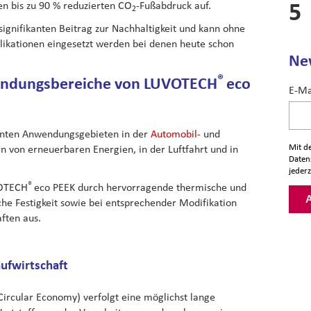
en bis zu 90 % reduzierten CO
-Fußabdruck auf.
2
signifikanten Beitrag zur Nachhaltigkeit und kann ohne
likationen eingesetzt werden bei denen heute schon
Ne
®
endungsbereiche von LUVOTECH
eco
E-Ma
vanten Anwendungsgebieten in der
Automobil
- und
Mit d
n von erneuerbaren Energien, in der Luftfahrt und in
Daten
jederz
®
VOTECH
eco PEEK durch hervorragende thermische und
he Festigkeit sowie bei entsprechender Modifikation
ften aus.
aufwirtschaft
 Circular Economy) verfolgt eine möglichst lange