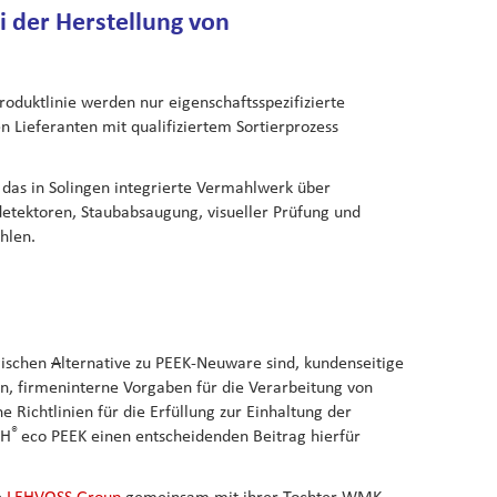
 der Herstellung von
roduktlinie werden nur eigenschaftsspezifizierte
en Lieferanten mit qualifiziertem Sortierprozess
das in Solingen integrierte Vermahlwerk über
ldetektoren, Staubabsaugung, visueller Prüfung und
hlen.
gischen
A
lternative zu PEEK-Neuware sind, kundenseitige
n, firmeninterne Vorgaben für die Verarbeitung von
e Richtlinien für die Erfüllung zur Einhaltung der
®
CH
eco PEEK einen entscheidenden Beitrag hierfür
e
LEHVOSS Group
gemeinsam mit ihrer Tochter WMK