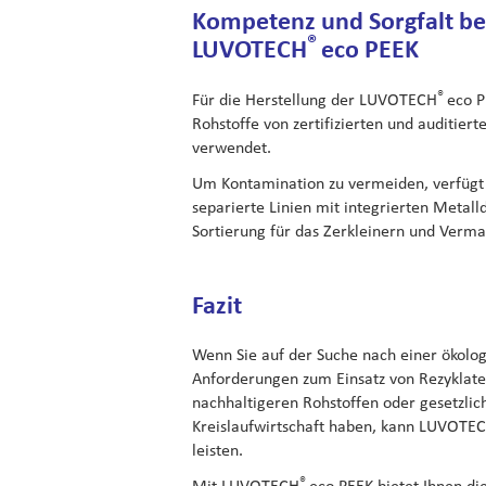
Kompetenz und Sorgfalt bei
®
LUVOTECH
eco PEEK
®
Für die Herstellung der LUVOTECH
eco P
Rohstoffe von zertifizierten und auditiert
verwendet.
Um Kontamination zu vermeiden, verfügt 
separierte Linien mit integrierten Metal
Sortierung für das Zerkleinern und Verma
Fazit
Wenn Sie auf der Suche nach einer ökolo
Anforderungen zum Einsatz von Rezyklate
nachhaltigeren Rohstoffen oder gesetzlich
Kreislaufwirtschaft haben, kann LUVOTE
leisten.
®
Mit LUVOTECH
eco PEEK bietet Ihnen di