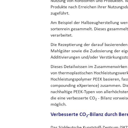
Nutzung von Rohstoffen und Produkten. W
Produkte nach Erreichen ihrer Nutzungsd
zugeführt.
Am Beispiel der Halbzeugherstellung wer
sortenrein gesammelt. Dieses gesammelt
verarbeitet.
Die Rezeptierung der darauf basierende
Mahlgüter sowie die Zudosierung der ei
Additivierungen und/oder Verstärkungssto
Dieses Detailwissen im Zusammenwirken 
von thermoplastischen Hochleistungswerk
Hochleistungspolymer PEEK basieren, fas
compounding eXperience) zusammen. Die 
nachhaltige PEEK-Typen von allerhöchste
die eine verbesserte CO
- Bilanz vorwei
2
möglich.
Verbesserte CO
-Bilanz durch Ber
2
Das Süddeutsche Kunststoff-Zentrum (SKZ)