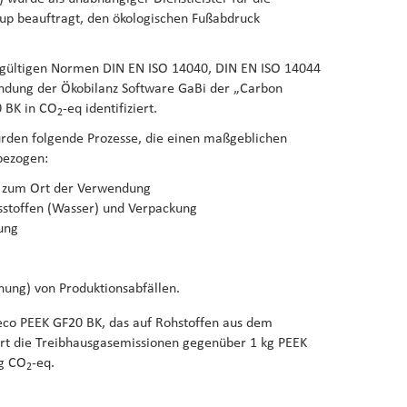
oup beauftragt, den ökologischen Fußabdruck
l gültigen Normen DIN EN ISO 14040, DIN EN ISO 14044
dung der Ökobilanz Software GaBi der „Carbon
 BK in CO
-eq identifiziert.
2
rden folgende Prozesse, die einen maßgeblichen
bezogen:
n zum Ort der Verwendung
bsstoffen (Wasser) und Verpackung
ung
nung) von Produktionsabfällen.
eco PEEK GF20 BK, das auf Rohstoffen aus dem
iert die Treibhausgasemissionen gegenüber 1 kg PEEK
kg CO
-eq.
2