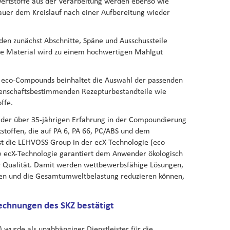
ertstoffe aus der Verarbeitung werden ebenso wie
auer dem Kreislauf nach einer Aufbereitung wieder
den zunächst Abschnitte, Späne und Ausschussteile
e Material wird zu einem hochwertigen Mahlgut
n eco-Compounds beinhaltet die Auswahl der passenden
genschaftsbestimmenden Rezepturbestandteile wie
ffe.
der über 35-jährigen Erfahrung in der Compoundierung
stoffen, die auf PA 6, PA 66, PC/ABS und dem
st die LEHVOSS Group in der ecX-Technologie (eco
ecX-Technologie garantiert dem Anwender ökologisch
r Qualität. Damit werden wettbewerbsfähige Lösungen,
sen und die Gesamtumweltbelastung reduzieren können,
echnungen des SKZ bestätigt
 wurde als unabhängiger Dienstleister für die