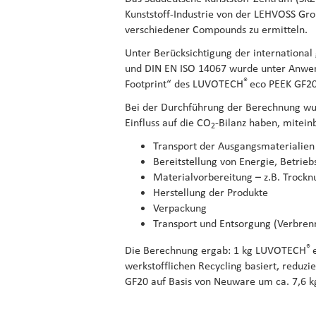
Kunststoff-Industrie von der LEHVOSS Gr
verschiedener Compounds zu ermitteln.
Unter Berücksichtigung der internationa
und DIN EN ISO 14067 wurde unter Anwen
®
Footprint“ des LUVOTECH
eco PEEK GF20
Bei der Durchführung der Berechnung wu
Einfluss auf die CO
-Bilanz haben, mitein
2
Transport der Ausgangsmaterialie
Bereitstellung von Energie, Betrie
Materialvorbereitung – z.B. Trockn
Herstellung der Produkte
Verpackung
Transport und Entsorgung (Verbren
®
Die Berechnung ergab: 1 kg LUVOTECH
werkstofflichen Recycling basiert, reduz
GF20 auf Basis von Neuware um ca. 7,6 