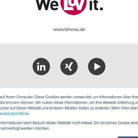
www.lehvoss.de
AGB
Impressum
Datenschutz
Sitemap
auf Ihrem Computer. Diese Cookies werden verwendet, um Informationen über Ihre 
 Sie erinnern können. Wir nutzen diese Informationen, um Ihre Website-Erfahrung 
© 2026 Lehmann&Voss&Co.
her auf dieser Website und anderen Medien-Seiten zu erstellen. Mehr Infos über
enschutzrichtlinie
.
nformationen beim Besuch dieser Website nicht erfasst. Ein einzelnes Cookie wird
t nachverfolgt werden möchten.